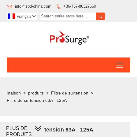

info@spd-china.com
+86-757-86327660


Français

Toggl
maison
>
produits
>
Filtre de surtension
>
Filtre de surtension 63A - 125A
PLUS DE
Filtre de surtension 63A - 125A
PRODUITS