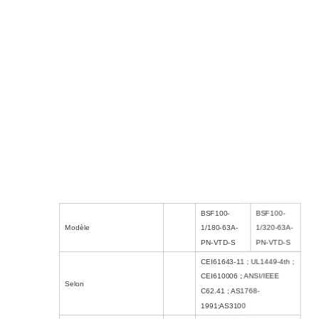
BSF100-
BSF100-
Modèle
1/180-63A-
1/320-63A-
PN-VTD-S
PN-VTD-S
CEI61643-11 ; UL1449-4th ;
CEI610006 ; ANSI/IEEE
Selon
C62.41 ; AS1768-
1991;AS3100