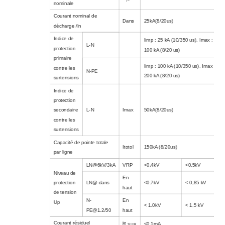
nominale
Courant nominal de
Dans
25kA(8/20us)
décharge /In
Indice de
Iimp : 25 kA (10/350 us), Imax :
L-N
protection
100 kA (8/20 us)
primaire
Iimp : 100 kA (10/350 us), Imax :
contre les
N-PE
200 kA (8/20 us)
surtensions
Indice de
protection
secondaire
L-N
Imax
50kA(8/20us)
contre les
surtensions
Capacité de pointe totale
Itotol
150kA (8/20us)
par ligne
LN@6kV/3kA
VRP
<0.4kV
<0.5kV
Niveau de
En
protection
LN@ dans
<0.7kV
< 0,85 kV
haut
de tension
N-
En
Up
< 1.0kV
< 1,5 kV
PE@1.2/50
haut
Courant résiduel
je
<0.1mA
SUR