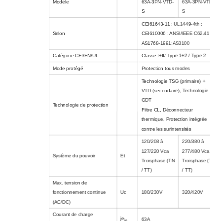
Modèle
63A-3PN-VTD-
63A-3PN-VTD-
S
S
CEI61643-11 ; UL1449-4th ;
Selon
CEI610006 ; ANSI/IEEE C62.41 ;
AS1768-1991;AS3100
Catégorie CEI/EN/UL
Classe I+II/ Type 1+2 / Type 2
Mode protégé
Protection tous modes
Technologie TSG (primaire) +
VTD (secondaire)
,
Technologie
GDT
Technologie de protection
Filtre CL
,
Déconnecteur
thermique
,
Protection intégrée
contre les surintensités
120/208 à
220/380 à
127/220 Vca
277/480 Vca
Système du pouvoir
Et
Trois
phase
(TN
Trois
phase
(TN
/ TT)
/ TT)
Max. tension de
fonctionnement continue
Uc
180/230V
320/420V
(AC/DC)
Courant de charge
je
63A
je