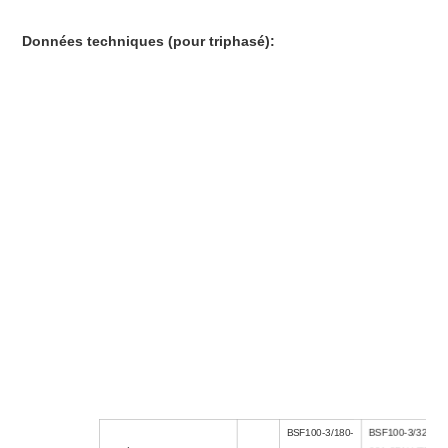
Câble de connexion
(50A/63A), Alarme 14
-22AWG,
Données techniques (pour triphasé):
Écart de température
:
- 40ºC
~ +70ºC
Environnement
Humidité
:
≤95%
Altitude
:
≤2000m
Montage
Montage mural
Catégorie d'emplacement
Intérieur
Degré de protection
IP20
425 mm (L) x 370 mm (l) x
Dimension
170 mm (H) environ
Lester
20 kg environ
Homologations,
,
CE
Certifications
BSF100-3/180-
BSF100-3/320-