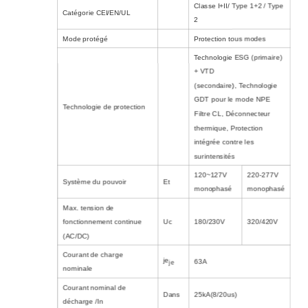
Classe I+II/ Type 1+2 / Type
Catégorie CEI/EN/UL
2
Mode protégé
Protection tous modes
Technologie ESG (primaire)
+ VTD
(secondaire)
,
Technologie
GDT pour le mode NPE
Technologie de protection
Filtre CL
,
Déconnecteur
thermique
,
Protection
intégrée contre les
surintensités
120~127V
220-277V
Système du pouvoir
Et
monophasé
monophasé
Max. tension de
fonctionnement continue
Uc
180/230V
320/420V
(AC/DC)
Courant de charge
je
63A
je
nominale
Courant nominal de
Dans
25kA(8/20us)
décharge /In