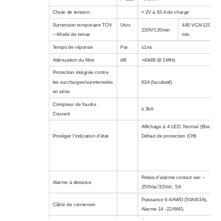
Chute de tension:
< 2V à 63 A de charge
Surtension temporaire TOV
Utov
440 VCA/120
230V/120min
—Mode de tenue
min
Temps de réponse
Par
≤1ns
Atténuation du filtre
dB
>48dB @ 1MHz
Protection intégrée contre
les surcharges/surintensités
63A (facultatif)
en série
Compteur de foudre
≤ 3kA
Courant
Affichage à 4 LED, Normal (Bleu),
Protéger l'indication d'état
Défaut de protection (Off)
Relais d'alarme contact sec –
Alarme à distance
250Vac/32Vdc, 5A
Puissance 6-8AWG (50A/63A),
Câble de connexion
Alarme 14 -22AWG,