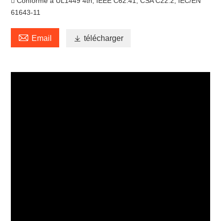
 Conforme à UL1449 4th, IEEE C62.41, CSA C22.2, IEC/EN
61643-11

Email

télécharger