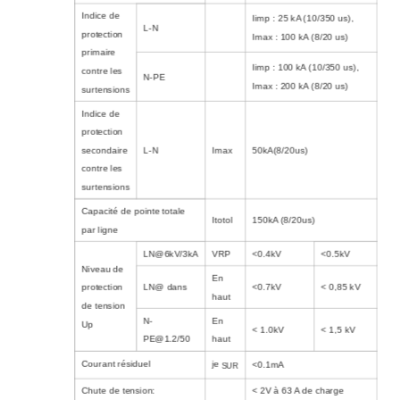
Indice de
Iimp : 25 kA (10/350 us),
L-N
protection
Imax : 100 kA (8/20 us)
primaire
Iimp : 100 kA (10/350 us),
contre les
N-PE
Imax : 200 kA (8/20 us)
surtensions
Indice de
protection
secondaire
L-N
Imax
50kA(8/20us)
contre les
surtensions
Capacité de pointe totale
Itotol
150kA (8/20us)
par ligne
LN@6kV/3kA
VRP
<0.4kV
<0.5kV
Niveau de
En
protection
LN@ dans
<0.7kV
< 0,85 kV
haut
de tension
N-
En
Up
< 1.0kV
< 1,5 kV
PE@1.2/50
haut
Courant résiduel
je
<0.1mA
SUR
Chute de tension:
< 2V à 63 A de charge