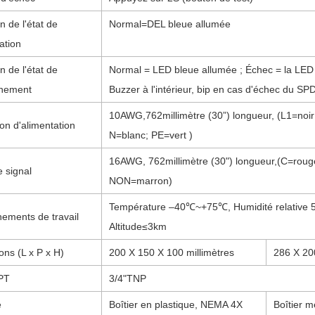
n de l'état de
Normal=DEL bleue allumée
tation
n de l'état de
Normal = LED bleue allumée ; Échec = la LED
nnement
Buzzer à l'intérieur, bip en cas d'échec du SP
10AWG,
762
millimètre (
30
”) longueur, (L1=noi
on d'alimentation
N=blanc; PE=vert )
16AWG
, 762
millimètre (
30
") longueur
,(
C=rouge
 signal
NON=marron
)
Température –40℃
~
+75℃, Humidité relative
ements de travail
Altitude≤3km
ns (L x P x H)
200
X
150
X
100 millimètres
286
X
20
NPT
3/4"TNP
e
Boîtier en plastique, NEMA 4X
Boîtier m