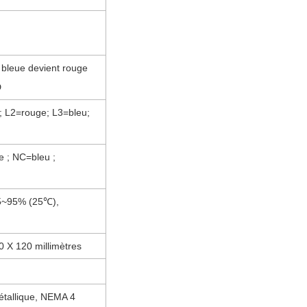
 bleue devient rouge
D
r; L2=rouge; L3=bleu;
 ; NC=bleu ;
 5~95% (25℃),
0
X
120 millimètres
étallique, NEMA 4