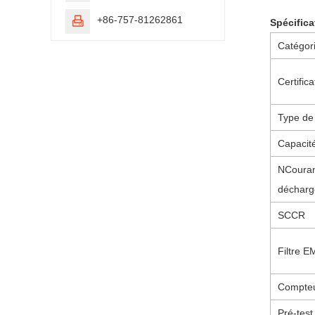
+86-757-81262861

Spécifica
Catégor
Certifica
Type de
Capacité
N
Couran
décharg
SCCR
Filtre 
Compteu
Pré-test