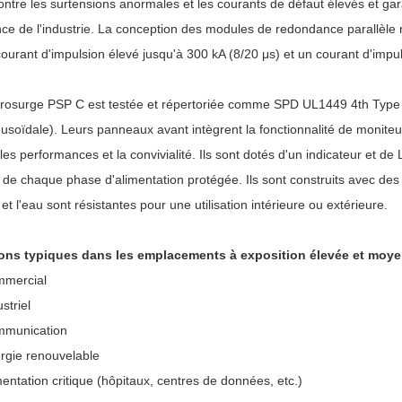
ontre les surtensions anormales et les courants de défaut élevés et gara
ce de l'industrie. La conception des modules de redondance parallèle 
ourant d'impulsion élevé jusqu'à 300 kA (8/20 μs) et un courant d'impul
Prosurge PSP C est testée et répertoriée comme SPD UL1449 4th Type 1
nusoïdale). Leurs panneaux avant intègrent la fonctionnalité de monite
les performances et la convivialité. Ils sont dotés d'un indicateur et de
 de chaque phase d'alimentation protégée. Ils sont construits avec des 
et l'eau sont résistantes pour une utilisation intérieure ou extérieure.
ions typiques dans les emplacements à exposition élevée et moy
mercial
ustriel
munication
rgie renouvelable
mentation critique (hôpitaux, centres de données, etc.)