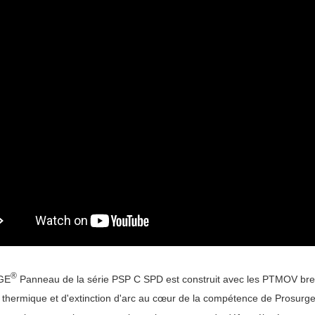
®
GE
Panneau de la série PSP C
SPD
est construit avec les PTMOV bre
n thermique et d'extinction d'arc au cœur de la compétence de Prosurge