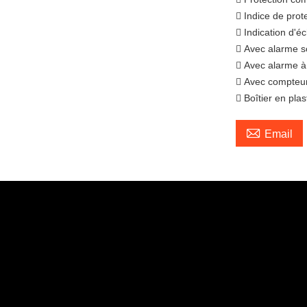
 Indice de prot
 Indication d'é
 Avec alarme s
 Avec alarme à
 Avec compteu
 Boîtier en pl

Email