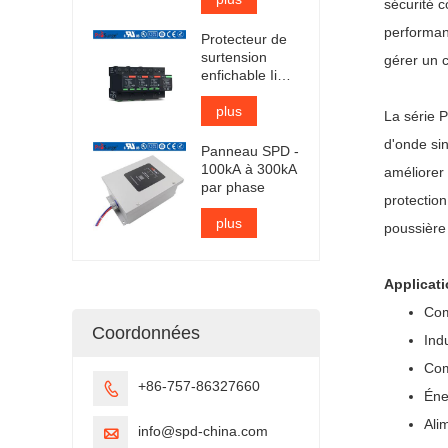
sécurité c
certifié TUV
performan
Protecteur de
surtension
gérer un c
enfichable Iimp
25kA certifié
TUV
plus
La série 
d'onde si
Panneau SPD -
100kA à 300kA
améliorer 
par phase
protection
plus
poussière 
Applicat
Com
Coordonnées
Ind
Com
+86-757-86327660

Éne
Ali
info@spd-china.com
