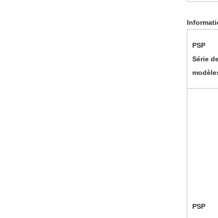
Informat
PS
P
Série d
modèle
PSP