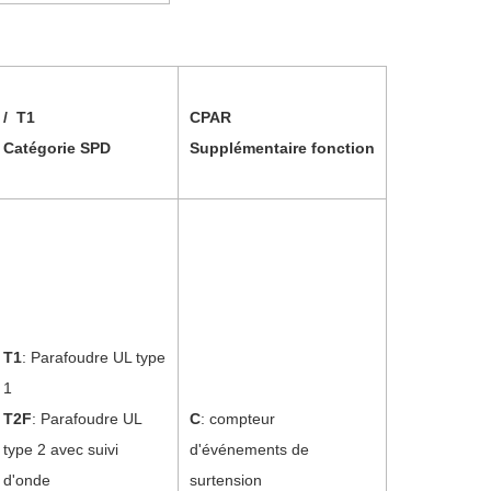
/
T1
C
PAR
Catégorie SPD
Supplémentaire
fonction
T1
:
Parafoudre UL type
1
T2F
: Parafoudre UL
C
: compteur
type 2 avec suivi
d'événements de
d'onde
surtension