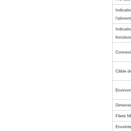
Indicatio
l'alimen
Indicatio
fonctio
Connexi
Câble de
Environn
Dimensio
Fileté 
Enceint