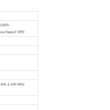
 1
SPD
pour
Taper
2 SPD
10 kHz à 100 MHz