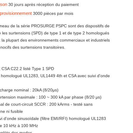
aison
30 jours après réception du paiement
pprovisionnement
3000 pièces par mois
neau de la série PROSURGE PSPC sont des dispositifs de
e les surtensions (SPD) de type 1 et de type 2 homologués
t la plupart des environnements commerciaux et industriels
 nocifs des surtensions transitoires.
t CSA C22.2 listé Type 1 SPD
 homologué UL1283, UL1449 4th et CSA avec suivi d'onde
charge nominal : 20kA (8/20μs)
urtension maximale : 100 ~ 300 kA par phase (8/20 μs)
al de court-circuit SCCR : 200 kArms - testé sans
ne ni fusible
ivi d'onde sinusoïdale (filtre EMI/RFI) homologué UL1283
de 10 kHz à 100 MHz
mplète des modes