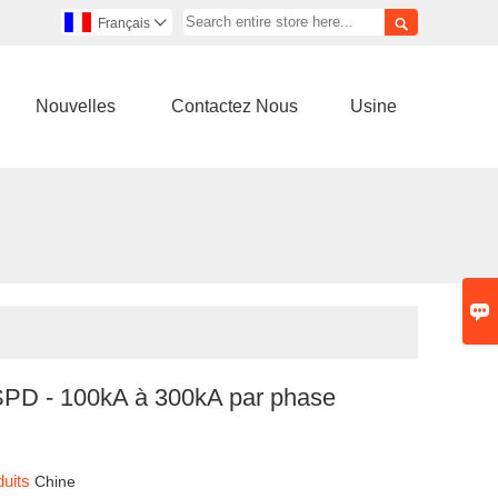

Français

Nouvelles
Contactez Nous
Usine

PD - 100kA à 300kA par phase
duits
Chine