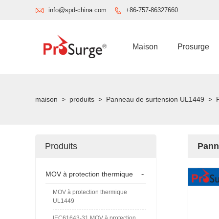

info@spd-china.com
+86-757-86327660

Maison
Prosurge
maison
>
produits
>
Panneau de surtension UL1449
>
Produits
Pann
-
MOV à protection thermique
MOV à protection thermique
UL1449
IEC61643-31 MOV à protection