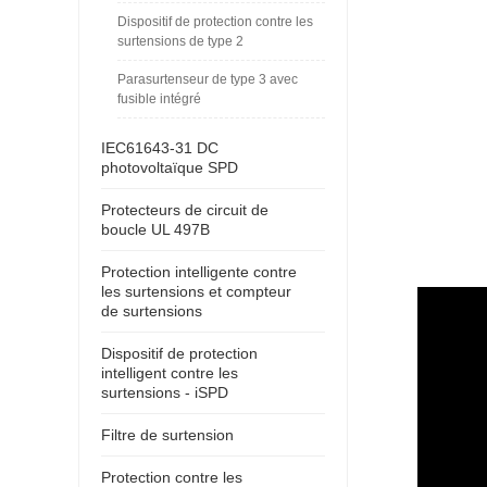
Dispositif de protection contre les
surtensions de type 2
Parasurtenseur de type 3 avec
fusible intégré
IEC61643-31 DC
photovoltaïque SPD
Protecteurs de circuit de
boucle UL 497B
Protection intelligente contre
les surtensions et compteur
de surtensions
Dispositif de protection
intelligent contre les
surtensions - iSPD
Filtre de surtension
Protection contre les