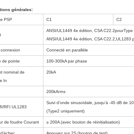
tions générales:
ie PSP
C1
C2
ANSI/UL1449 4e édition, CSA C22.2
pour
Type
t
ANSI/UL1449 4e édition, CSA C22.2
,UL1283 
 connexion
Connecté en parallèle
 de pointe
100-300kA par phase
t nominal de
20kA
e In
200kArms
Suivi d'onde sinusoïdale, jusqu'à -45 dB de 
EMI/RFI UL1283
(Type2 uniquement)
r de foudre Courant
≥ 200A (avec bouton de réinitialisation)
 d'échec
Appuyez sur 2S (bouton de test)