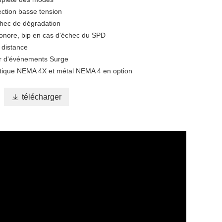
ection basse tension
chec de dégradation
onore, bip en cas d'échec du SPD
 distance
r d'événements Surge
astique NEMA 4X et métal NEMA 4 en option

télécharger