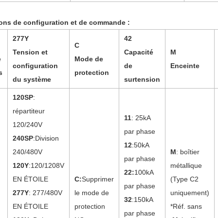
ions de configuration et de commande :
277Y
42
C
Tension et
Capacité
M
e
Mode de
configuration
de
Enceinte
s
protection
du système
surtension
120SP
:
répartiteur
11
: 25kA
120/240V
par phase
240SP
:Division
12
:50kA
240/480V
M
: boîtier
par phase
120Y
:120/1208V
métallique
22
:
100kA
EN ÉTOILE
C
:
Supprimer
(Type C2
par phase
277Y
: 277/480V
le mode de
uniquement)
32
:150kA
EN ÉTOILE
protection
*Réf. sans
par phase