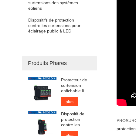
surtensions des systèmes
éoliens
Dispositifs de protection
contre les surtensions pour
éclairage public à LED
Produits Phares
Protecteur de
surtension
enfichable Iimp
12,5 kA certifié
TUV
plus
Dispositif de
protection
PROSUR
contre les
protectio
surtensions CA
de type 1 + 2
plus