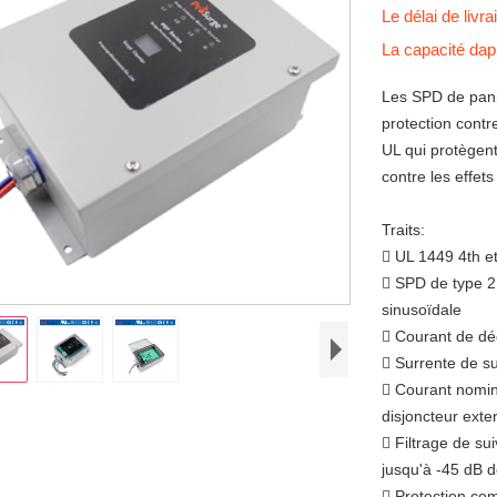
Le délai de livr
La capacité da
Les SPD de pan
protection contr
UL qui protègen
contre les effets
Traits:
 UL 1449 4th e
 SPD de type 2
sinusoïdale
 Courant de dé
 Surrente de s
 Courant nomin
disjoncteur exter
 Filtrage de su
jusqu'à -45 dB 
 Protection co