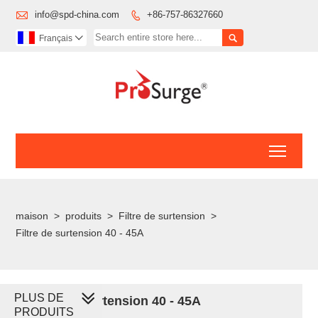

info@spd-china.com
+86-757-86327660


Français

Toggl
maison
>
produits
>
Filtre de surtension
>
Filtre de surtension 40 - 45A
PLUS DE
Filtre de surtension 40 - 45A
PRODUITS