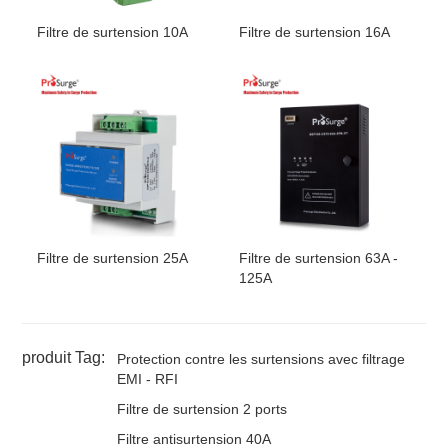
Câble de connexion
Puissance 8-10AWG, Alar
Écart de température
:
- 10
Filtre de surtension 10A
Filtre de surtension 16A
Environnement
Humidité
:
≤95%
Altitude
:
≤2000m
Montage
Montage mural
Catégorie d'emplacement
Intérieur
Degré de protection
IP20
Dimension
220 mm (L) x 143 mm (l) x
Lester
1,2 kg environ
Homologations,
CE
Certifications
Filtre de surtension 25A
Filtre de surtension 63A -
125A
produit Tag:
Protection contre les surtensions avec filtrage
EMI - RFI
Filtre de surtension 2 ports
Filtre antisurtension 40A