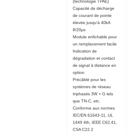
(technologie TPAE)
Capacité de décharge
de courant de pointe
élevée jusqu'à 40kA
8/20μs
Module enfichable pour
un remplacement facile
Indication de
dégradation et contact
de signal à distance en
option.
Précâblé pour les
systèmes de réseau
triphasés 3W + G tels
que TN-C, etc.
Conforme aux normes
IEC/EN 61643-11, UL
1449 4th, IEEE C62.41,
CSA C22.2