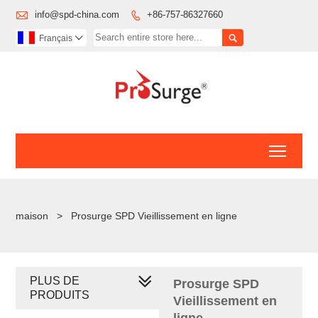

info@spd-china.com
+86-757-86327660


Français

Toggl
maison
>
Prosurge SPD Vieillissement en ligne
PLUS DE
Prosurge SPD
PRODUITS
Vieillissement en
ligne