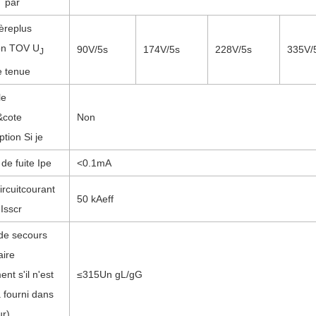
par
ère
plus
on TOV U
90V/5s
174V/5s
228V/5s
335V/
J
e tenue
le
&
cote
Non
uption
Si je
de fuite Ipe
<0.1mA
ircuit
courant
50 kAeff
Isscr
 de secours
aire
nt s'il n'est
≤
315
Un gL/gG
 fourni dans
ur)