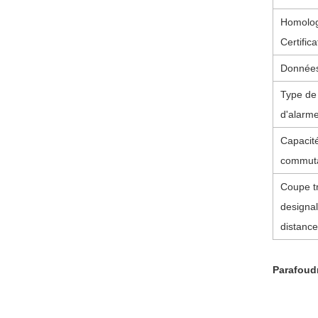
Homolog
Certifica
Données
Type de
d'alarme
Capacit
commuta
Coupe t
de
signal
distance
Parafoudr