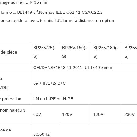
tage sur rail DIN 35 mm
e
forme à UL1449 5
,
Normes IEEE C62.41,CSA C22.2
onse rapide et avec terminal d'alarme à distance en option
BP25V/75(-
BP25V/
150
(-
BP25V/
180
(-
BP25V
de pièce
S)
S)
S)
S)
CEI
/DANS
61643-11:2011
; UL1449 5ème
ie
Je + II /
1+2/
B+C
/VDE
 protection
LN ou L-PE ou N-PE
 nominale
(UN
60V
120V
120V
230V
ce de
50/60Hz