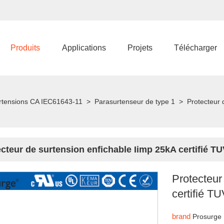
Produits
Applications
Projets
Télécharger
surtensions CA IEC61643-11
>
Parasurtenseur de type 1
>
Protecteur 
cteur de surtension enfichable Iimp 25kA certifié T
Protecteur
certifié T
brand
Prosurge