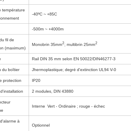
e température
-
4
0ºC ~ +8
5
C
tionnement
-500m ~ +4000m
du fil de
2
2
Monobrin 35mm
; multibrin 25mm
on
(maximum)
e
Rail DIN 35 mm selon EN 50022/DIN46277-3
 du boîtier
J
hermoplastique; degré d'extinction UL94 V-0
e protection
IP20
d'installation
2
modules, DIN 43880
cteur
Interne
Vert
- Ordinaire ; rouge - échec
ue
 d'alarme à
Optionnel