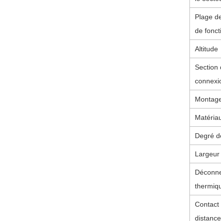
Plage d
de fonc
Altitude
Section 
connexi
Montag
Matériau
Degré d
Largeur 
Déconne
thermiq
Contact
distance