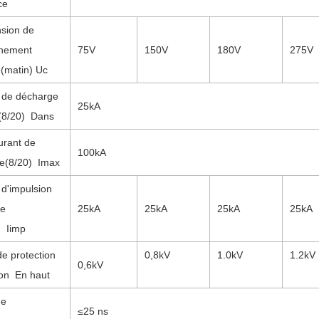
ce
nsion de
nnement
75V
150V
180V
275V
e
(matin) Uc
 de décharge
25
kA
(8/20)
Dans
urant de
100
kA
e(8/20)
Imax
 d'impulsion
re
25kA
25kA
25kA
25kA
)
Iimp
e protection
0,8
kV
1.0
kV
1.2
kV
0,6
kV
on
En haut
de
≤
25
ns