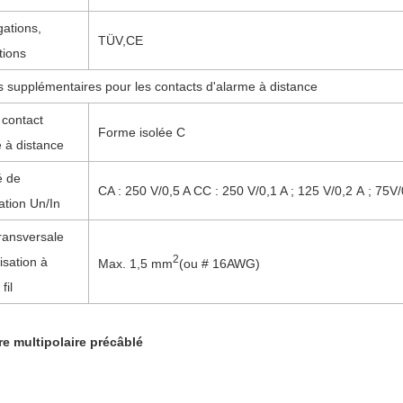
ations,
TÜV,
CE
tions
 supplémentaires pour les contacts d'alarme à distance
 contact
Forme isolée C
 à distance
é de
CA : 250 V/0,5 A CC : 250 V/0,1 A ; 125 V/0,2 A ; 75V
tion Un/In
ransversale
2
isation à
Max. 1,5 mm
(ou # 16AWG)
fil
e multipolaire précâblé