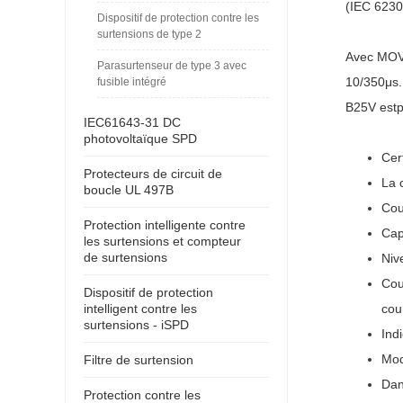
(IEC 6230
Dispositif de protection contre les
surtensions de type 2
Avec MOV
Parasurtenseur de type 3 avec
10/350μs.
fusible intégré
B25V
est
p
IEC61643-31 DC
photovoltaïque SPD
Cer
Protecteurs de circuit de
La 
boucle UL 497B
Cou
Protection intelligente contre
Cap
les surtensions et compteur
de surtensions
Niv
Cou
Dispositif de protection
intelligent contre les
cour
surtensions - iSPD
Ind
Mod
Filtre de surtension
Da
Protection contre les