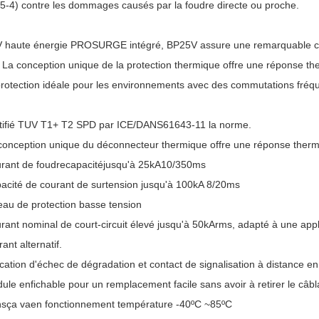
5-4) contre les dommages causés par la foudre directe ou proche.
 haute énergie PROSURGE intégré, BP25V
assure une remarquable ca
 La conception unique de la protection thermique offre une réponse th
rotection idéale pour les environnements avec des commutations fréq
tifié TUV T1+ T2 SPD par I
CE
/DANS
61643-11
la norme
.
conception unique du déconnecteur thermique offre une réponse therm
rant de foudre
capacité
jusqu'à 25k
A10/350
m
s
acité de courant de surtension
jusqu'à 10
0kA 8/20
m
s
eau de protection basse tension
rant nominal de court-circuit élevé jusqu'à 50kArms, adapté à une appl
ant alternatif.
ication d'échec de dégradation
et contact de signalisation à distance en
ule enfichable pour un remplacement facile sans avoir à retirer le câb
ns
ça va
en fonctionnement
température -40
º
C
~85
º
C