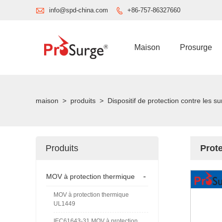

info@spd-china.com
+86-757-86327660

Maison
Prosurge
maison
>
produits
>
Dispositif de protection contre les 
Produits
Prote
-
MOV à protection thermique
MOV à protection thermique
UL1449
IEC61643-31 MOV à protection