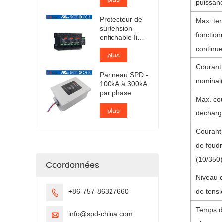
puissan
certifié TUV
Protecteur de
Max. te
surtension
fonctio
enfichable Iimp
25kA certifié
continu
TUV
plus
Courant
Panneau SPD -
nominal
100kA à 300kA
par phase
Max. co
plus
décharg
Courant
de foud
(10/350
Coordonnées
Niveau d
+86-757-86327660
de tensi

Temps 
info@spd-china.com
