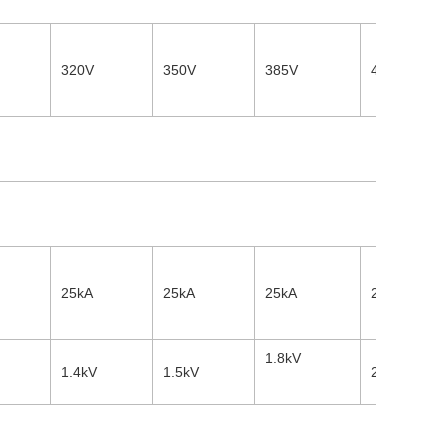
320V
350V
385V
440V
25kA
25kA
25kA
22kA
1.8
kV
1.4
kV
1.5
kV
2.0
kV