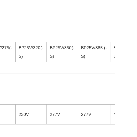
/
2
75(-
BP25V/
320
(-
BP25V/
350
(-
BP25V/
385
(-
BP25V/
440
(
S)
S)
S)
S)
230V
277V
277V
400V