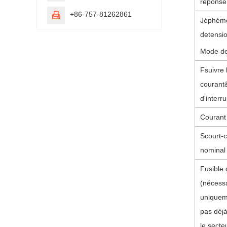
réponse
+86-757-81262861

J
éphém
de
tensi
Mode d
F
suivre 
courant
d'interr
Courant 
S
court-c
nominal 
Fusible
(nécess
uniqueme
pas déjà
le secte