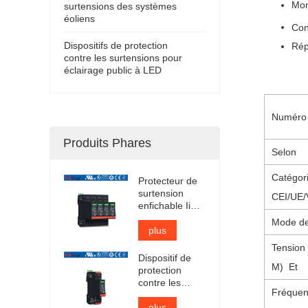
Mon
surtensions des systèmes
éoliens
Con
Dispositifs de protection
Rép
contre les surtensions pour
éclairage public à LED
Numéro 
Produits Phares
Selon
Catégor
Protecteur de
surtension
CEI/UE
enfichable Iimp
12,5 kA certifié
Mode de
TUV
plus
Tension
Dispositif de
M)
Et
protection
contre les
Fréquen
surtensions CA
de type 1 + 2
plus