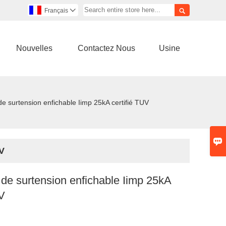

Français

Nouvelles
Contactez Nous
Usine
de surtension enfichable Iimp 25kA certifié TUV

UV
 de surtension enfichable Iimp 25kA
UV