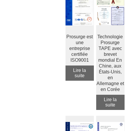
Prosurge est
Technologie
une
Prosurge
entreprise
TAPE avec
certifiée
brevet
ISO9001
mondial En
Chine, aux
Lire la
États-Unis,
suite
en
Allemagne et
en Corée
Lire la
suite