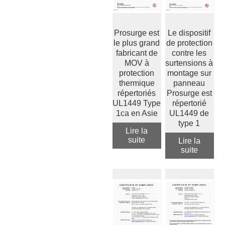
Prosurge est
Le dispositif
le plus grand
de protection
fabricant de
contre les
MOV à
surtensions à
protection
montage sur
thermique
panneau
répertoriés
Prosurge est
UL1449 Type
répertorié
1ca en Asie
UL1449 de
type 1
Lire la
suite
Lire la
suite