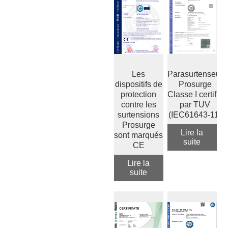
Les
Parasurtenseur
dispositifs de
Prosurge
protection
Classe I certifié
contre les
par TUV
surtensions
(IEC61643-11)
Prosurge
Lire la
sont marqués
suite
CE
Lire la
suite