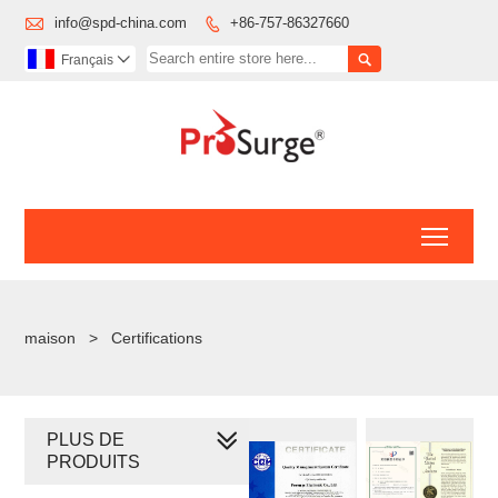

info@spd-china.com
+86-757-86327660


Français

Toggl
maison
>
Certifications
PLUS DE
PRODUITS