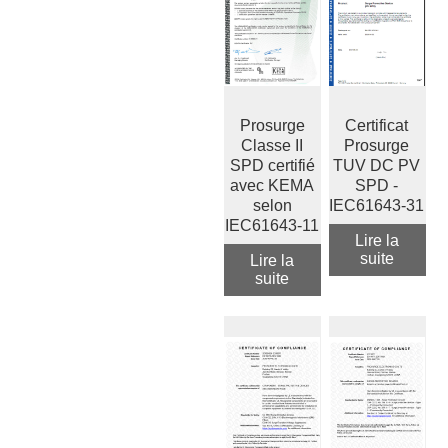
Prosurge
Certificat
Classe II
Prosurge
SPD certifié
TUV DC PV
avec KEMA
SPD -
selon
IEC61643-31
IEC61643-11
Lire la
suite
Lire la
suite