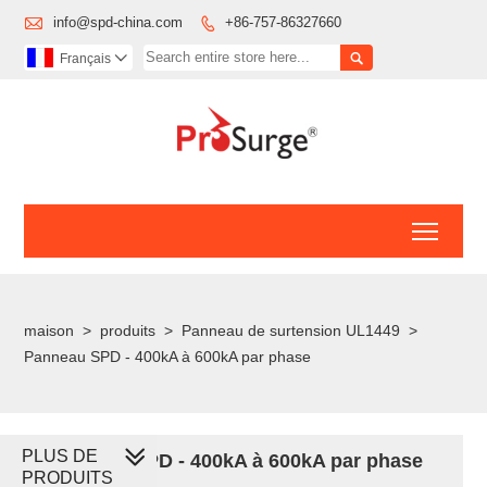

info@spd-china.com
+86-757-86327660


Français

Toggl
maison
>
produits
>
Panneau de surtension UL1449
>
Panneau SPD - 400kA à 600kA par phase
PLUS DE
Panneau SPD - 400kA à 600kA par phase
PRODUITS