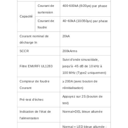
Courant de
400-600kA (8/20μs) par phase
surtension
Capacité
Courant de
40~60kA (10/350μs) par phase
foudre
Courant nominal de
20kA
décharge In
SCCR
200kArms
Suivi d'onde sinusoïdale,
Filtre EMI/RFI UL1283
jusqu'à -45 dB de 10 kHz à
100 MHz (Type2 uniquement)
Compteur de foudre
≥ 200A (avec bouton de
Courant
réinitialisation)
Appuyez sur 2S (bouton de
Pré-test d'échec
test)
Indication de l'état de
Normal=DEL bleue allumée
l'alimentation
Normal = LED bleue allumée ;