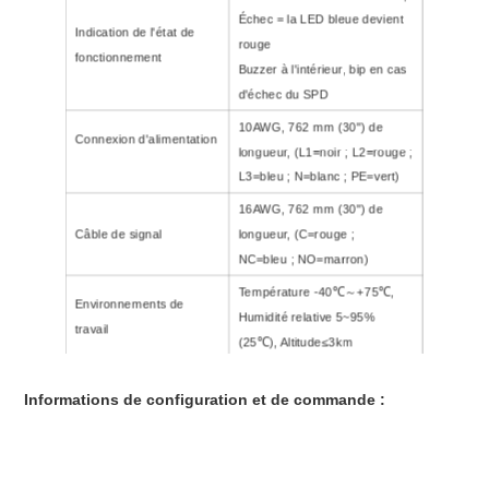
Échec = la LED bleue devient
Indication de l'état de
rouge
fonctionnement
Buzzer à l'intérieur, bip en cas
d'échec du SPD
10AWG, 762 mm (30") de
Connexion d'alimentation
longueur, (L1=noir ; L2=rouge ;
L3=bleu ; N=blanc ; PE=vert)
16AWG, 762 mm (30") de
Câble de signal
longueur, (C=rouge ;
NC=bleu ; NO=marron)
Température -40℃～+75℃,
Environnements de
Humidité relative 5~95%
travail
(25℃), Altitude≤3km
Dimensions (L x P x H)
200 x 150 x 100 mm
Informations de configuration et de commande :
Fileté NPT
3/4"TNP
Enceinte
Boîtier en plastique, NEMA 4X
Poids net
1,8 kg