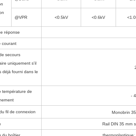
on
on
@VPR
<0.5kV
<0.6kV
<1.
e réponse
e courant
 de secours
ire uniquement s'il
s déjà fourni dans le
e température de
- 
nnement
du fil de connexion
Monobrin 3
e
Rail DIN 35 mm 
 du boîtier
thermoplastique; 