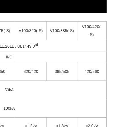
V100/420(-
75(-S)
V100/320(-S)
V100/385(-S)
S)
rd
11:2011 ; UL1449 3
II/C
350
320
/420
385
/505
420
/5
60
50kA
100kA
3kV
<1.5kV
<1.8kV
<2.0kV