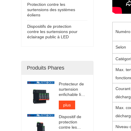
Protection contre les
surtensions des systèmes
éoliens
Dispositifs de protection
contre les surtensions pour
Numéro 
éclairage public à LED
Selon
Catégor
Produits Phares
Max. ten
fonctio
Protecteur de
Courant
surtension
enfichable Iimp
décharg
12,5 kA certifié
TUV
plus
Max. co
décharg
Dispositif de
protection
Niveau 
contre les