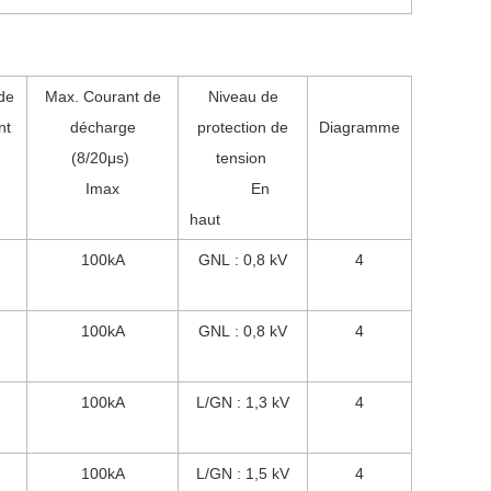
de
Max. Courant de
Niveau de
nt
décharge
protection de
Diagramme
(8/20μs)
tension
Imax
En
haut
100kA
GNL : 0,8 kV
4
100kA
GNL : 0,8 kV
4
100kA
L/GN : 1,3 kV
4
100kA
L/GN : 1,5 kV
4