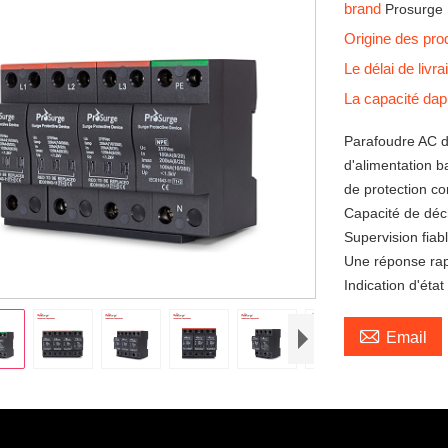
brand
Prosurge
Origine des pro
Le délai de livr
La capacité da
Parafoudre AC d
d'alimentation b
de protection co
Capacité de déc
Supervision fiab
Une réponse ra
Indication d'état

Email