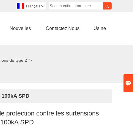

Français

Nouvelles
Contactez Nous
Usine
sions de type 2
>

le 100kA SPD
de protection contre les surtensions
e 100kA SPD