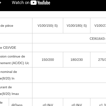
de pièce
V100/150(-S)
V100/180(-S)
V100/2
CEI61643-
ie CEI/VDE
sion continue de
150
/200
180
/230
275
/
nnement (AC/DC) Uc
 nominal de
e(8/20) In
urant de
e(8/20) Imax
de
@Dans
<0.8kV
<0.8kV
<1.