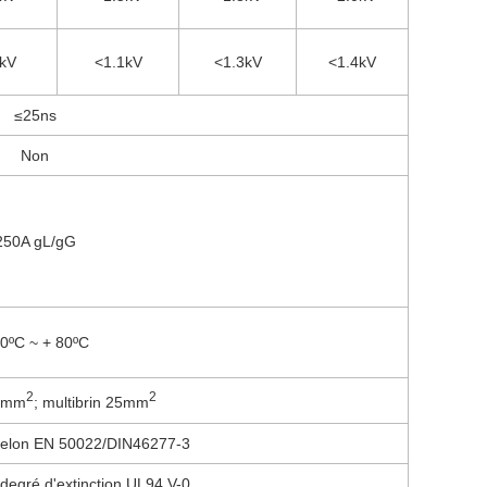
0kV
<1.1kV
<1.3kV
<1.4kV
≤25ns
Non
250A gL/gG
40ºC ~ + 80ºC
2
2
5mm
; multibrin 25mm
selon EN 50022/DIN46277-3
degré d'extinction UL94 V-0