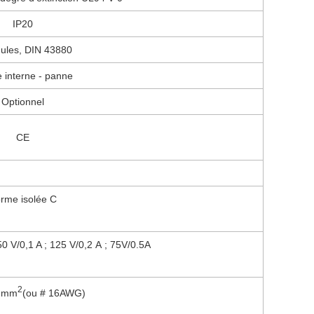
IP20
ules, DIN 43880
 interne - panne
Optionnel
CE
rme isolée C
50 V/0,1 A ; 125 V/0,2 A ; 75V/0.5A
2
5 mm
(ou # 16AWG)