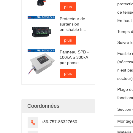
surtensions CA
protecti
de type 1 + 2
plus
certifié TUV
de tensi
Protecteur de
En haut
surtension
enfichable Iimp
Temps d
25kA certifié
TUV
plus
Suivre l
Panneau SPD -
Fusible
100kA à 300kA
(nécessa
par phase
n'est pa
plus
secteur)
Plage d
fonctio
Coordonnées
Section 
Montag
+86-757-86327660

Matériau