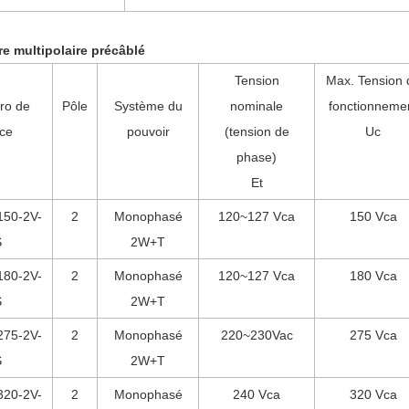
e multipolaire précâblé
Tension
Max. Tension 
ro de
Pôle
Système du
nominale
fonctionneme
èce
pouvoir
(tension de
Uc
phase)
Et
150-2V-
2
Monophasé
120~127 Vca
150 Vca
S
2W+T
180-2V-
2
Monophasé
120~127 Vca
180 Vca
S
2W+T
275-2V-
2
Monophasé
220~230Vac
275 Vca
S
2W+T
320-2V-
2
Monophasé
240 Vca
320 Vca