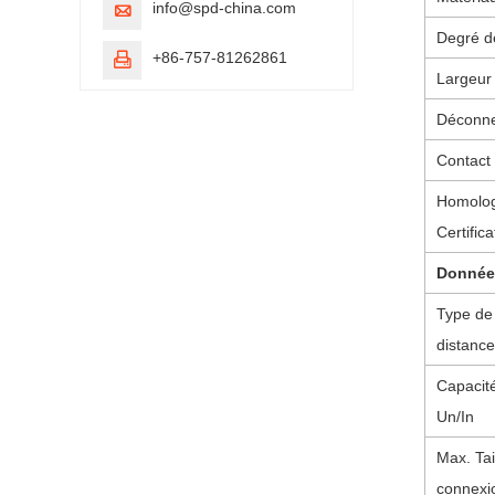
info@spd-china.com

Degré d
+86-757-81262861

Largeur 
Déconne
Contact 
Homolog
Certifica
Données
Type de 
distance
Capacit
Un/In
Max. Tail
connexi