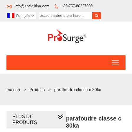

info@spd-china.com
+86-757-86327660


Français

Toggl
maison
>
Produits
>
parafoudre classe c 80ka
PLUS DE
parafoudre classe c
PRODUITS
80ka