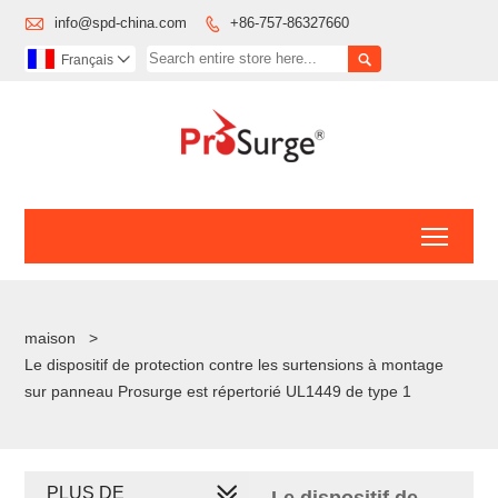

info@spd-china.com
+86-757-86327660


Français

Toggl
maison
>
Le dispositif de protection contre les surtensions à montage
sur panneau Prosurge est répertorié UL1449 de type 1
PLUS DE
Le dispositif de