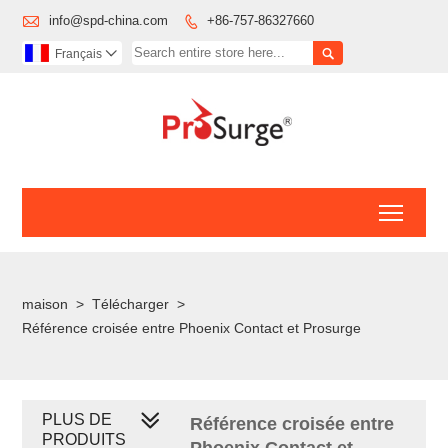

info@spd-china.com
+86-757-86327660


Français

Toggl
maison
>
Télécharger
>
Référence croisée entre Phoenix Contact et Prosurge
PLUS DE
Référence croisée entre
PRODUITS
Phoenix Contact et