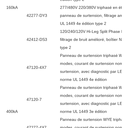
160kA
277/480V 220/380V triphasé en étoile
42277-DY3
panneau de surtension, filtrage améli
UL 1449 4e édition type 2
120/240/120V Hi-Leg Split Phase Del
42412-DS3
filtrage de bruit amélioré, boîtier N
type 2
Panneau de surtension triphasé WYE 
modes, courant de surtension nomina
47120-4X7
surtension, avec diagnostic par LED,
norme UL 1449 4e édition
Panneau de surtension triphasé WYE 
modes, courant de surtension nomina
47120-7
surtension, avec diagnostic par LED,
400kA
norme UL 1449 3e édition
Panneau de surtension WYE triphasé 
47277-4X7
modes, courant de surtension nomina