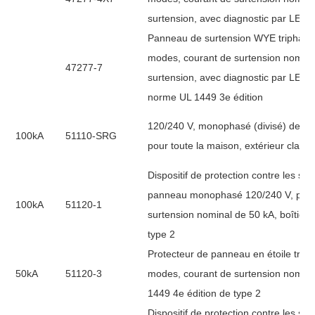
surtension, avec diagnostic par LED,
Panneau de surtension WYE triphasé 
modes, courant de surtension nomina
47277-7
surtension, avec diagnostic par LED,
norme UL 1449 3e édition
120/240 V, monophasé (divisé) de type
100kA
51110-SRG
pour toute la maison, extérieur clas
Dispositif de protection contre les s
panneau monophasé 120/240 V, prote
100kA
51120-1
surtension nominal de 50 kA, boîtier
type 2
Protecteur de panneau en étoile triph
50kA
51120-3
modes, courant de surtension nomina
1449 4e édition de type 2
Dispositif de protection contre les s