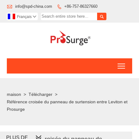

info@spd-china.com
+86-757-86327660


Français

Toggl
maison
>
Télécharger
>
Référence croisée du panneau de surtension entre Leviton et
Prosurge
PLUS DE
Référence croisée du panneau de