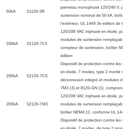
panneau monophasé 120/240 V, prote
50kA
51120-3R
surtension nominal de 50 kA, boîtier
l'extérieur, UL 1449 3e édition de typ
120/208 VAC triphasé en étoile, pan
modules de surtension remplaçables 
200kA
52120-7C3
compteur de surtension, boîtier NEM
édition
Dispositif de protection contre les s
en étoile, 7 modes, type 2 monté sur
200kA
52120-7CS
déconnexion intégré et modules de s
7M3 (3) et 8120-GN (1), comprend u
120/208 VAC triphasé en étoile, pan
200kA
52120-7M3
modules de surtension remplaçables 
boîtier NEMA 12, conforme UL 1449 4
Dispositif de protection contre les s
en étoile, 7 modes, de type 2 monté 