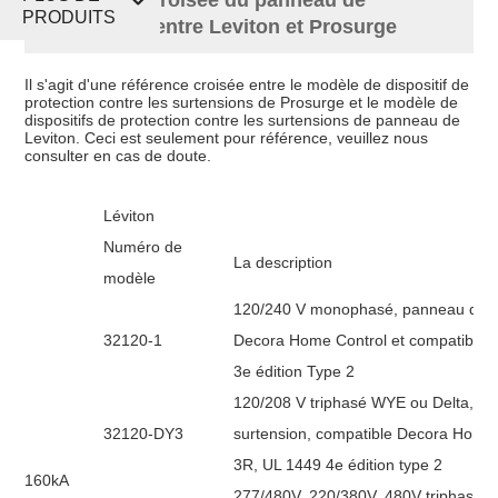
PRODUITS
surtension entre Leviton et Prosurge
Il s'agit d'une référence croisée entre le modèle de dispositif de
protection contre les surtensions de Prosurge et le modèle de
dispositifs de protection contre les surtensions de panneau de
Leviton. Ceci est seulement pour référence, veuillez nous
consulter en cas de doute.
Léviton
Numéro de
La description
modèle
120/240 V monophasé, panneau de su
32120-1
Decora Home Control et compatible 
3e édition Type 2
120/208 V triphasé WYE ou Delta, 1
32120-DY3
surtension, compatible Decora Home 
3R, UL 1449 4e édition type 2
160kA
277/480V, 220/380V, 480V triphasé 