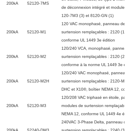
200kA
52120-7MS
de déconnexion intégré et modules d
120-7M3 (3) et 8120-GN (1)
120 VAC monophasé, panneau de sur
200kA
52120-M1
surtension remplaçables : 2120 (1) e
conforme UL 1449 3e édition
120/240 VCA, monophasé, panneau d
200kA
52120-M2
surtension remplaçables : 2120 (2) e
conforme à la norme UL 1449 3e édit
120/240 VAC monophasé, panneau de
200kA
52120-M2H
surtension remplaçables : 2120-M2H 
DHC et X10®, boîtier NEMA 12, conf
120/208 VAC triphasé en étoile, pan
200kA
52120-M3
modules de surtension remplaçables :
NEMA 12, conforme UL 1449 4e éditi
240VAC 3-Phase Delta, panneau de s
200kA
52240-DM3
surtension remplaçables : 2240 (3), 