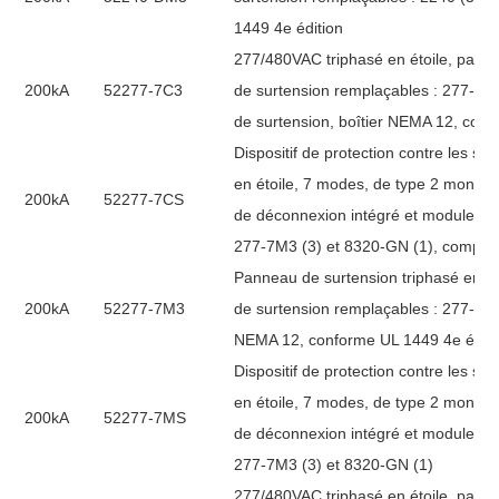
1449 4e édition
277/480VAC triphasé en étoile, pann
200kA
52277-7C3
de surtension remplaçables : 277-7M
de surtension, boîtier NEMA 12, conf
Dispositif de protection contre les s
en étoile, 7 modes, de type 2 monté 
200kA
52277-7CS
de déconnexion intégré et modules d
277-7M3 (3) et 8320-GN (1), compre
Panneau de surtension triphasé en 
200kA
52277-7M3
de surtension remplaçables : 277-7M3
NEMA 12, conforme UL 1449 4e éditi
Dispositif de protection contre les s
en étoile, 7 modes, de type 2 monté 
200kA
52277-7MS
de déconnexion intégré et modules d
277-7M3 (3) et 8320-GN (1)
277/480VAC triphasé en étoile, pann