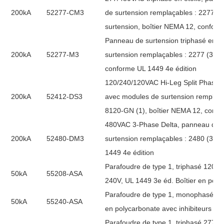
200kA
52277-CM3
de surtension remplaçables : 2277 (
surtension, boîtier NEMA 12, conform
Panneau de surtension triphasé en é
200kA
52277-M3
surtension remplaçables : 2277 (3) e
conforme UL 1449 4e édition
120/240/120VAC Hi-Leg Split Phase D
200kA
52412-DS3
avec modules de surtension remplaçab
8120-GN (1), boîtier NEMA 12, confo
480VAC 3-Phase Delta, panneau de s
200kA
52480-DM3
surtension remplaçables : 2480 (3), 
1449 4e édition
Parafoudre de type 1, triphasé 120/
50kA
55208-ASA
240V, UL 1449 3e éd. Boîtier en polyc
Parafoudre de type 1, monophasé 120
50kA
55240-ASA
en polycarbonate avec inhibiteurs d'U
Parafoudre de type 1, triphasé 277/