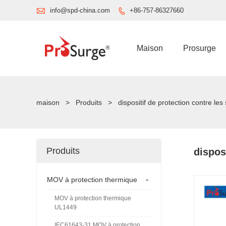

info@spd-china.com
+86-757-86327660

Maison
Prosurge
maison
>
Produits
>
dispositif de protection contre le
Produits
dispos
-
MOV à protection thermique
MOV à protection thermique
UL1449
IEC61643-31 MOV à protection