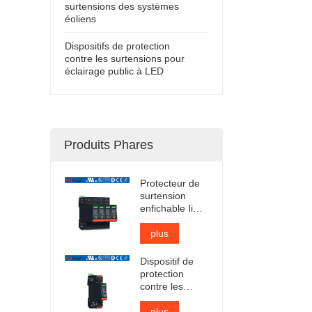
surtensions des systèmes
éoliens
Dispositifs de protection
contre les surtensions pour
éclairage public à LED
Produits Phares
Protecteur de
surtension
enfichable Iimp
12,5 kA certifié
TUV
plus
Dispositif de
protection
contre les
surtensions CA
de type 1 + 2
plus