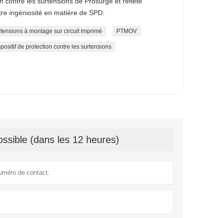
n contre les surtensions de Prosurge et reflète
tre ingéniosité en matière de SPD.
urtensions à montage sur circuit imprimé
PTMOV
spositif de protection contre les surtensions
ssible (dans les 12 heures)