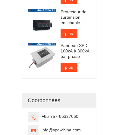
certifié TUV
Protecteur de
surtension
enfichable Iimp
25kA certifié
TUV
plus
Panneau SPD -
100kA à 300kA
par phase
plus
Coordonnées
+86-757-86327660

info@spd-china.com
