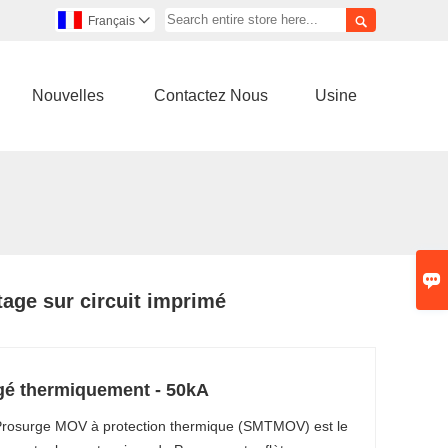

Français

Nouvelles
Contactez Nous
Usine

tage sur circuit imprimé
gé thermiquement - 50kA
 Prosurge MOV à protection thermique (SMTMOV) est le