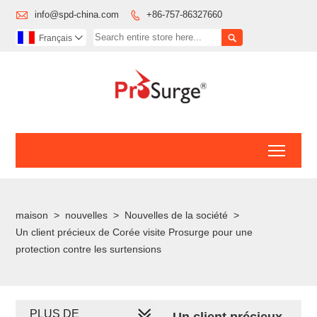

info@spd-china.com
+86-757-86327660


Français

Toggl
maison
>
nouvelles
>
Nouvelles de la société
>
Un client précieux de Corée visite Prosurge pour une
protection contre les surtensions
PLUS DE
Un client précieux