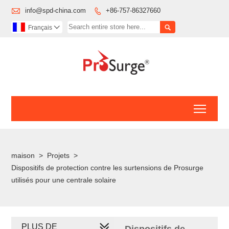

info@spd-china.com
+86-757-86327660


Français

Toggl
maison
>
Projets
>
Dispositifs de protection contre les surtensions de Prosurge
utilisés pour une centrale solaire
PLUS DE
Dispositifs de