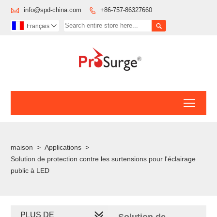

info@spd-china.com
+86-757-86327660


Français

Toggl
maison
>
Applications
>
Solution de protection contre les surtensions pour l'éclairage
public à LED
PLUS DE
Solution de