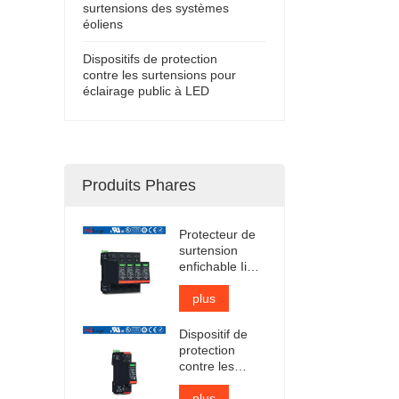
surtensions des systèmes
éoliens
Dispositifs de protection
contre les surtensions pour
éclairage public à LED
Produits Phares
Protecteur de
surtension
enfichable Iimp
12,5 kA certifié
TUV
plus
Dispositif de
protection
contre les
surtensions CA
de type 1 + 2
plus