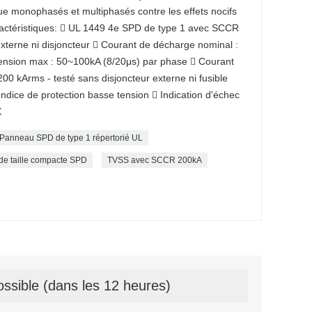
que monophasés et multiphasés contre les effets nocifs
aractéristiques:  UL 1449 4e SPD de type 1 avec SCCR
xterne ni disjoncteur  Courant de décharge nominal :
tension max : 50~100kA (8/20μs) par phase  Courant
200 kArms - testé sans disjoncteur externe ni fusible
ndice de protection basse tension  Indication d'échec
X
Panneau SPD de type 1 répertorié UL
e taille compacte SPD
TVSS avec SCCR 200kA
ssible (dans les 12 heures)