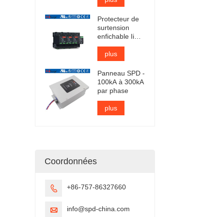
certifié TUV
Protecteur de
surtension
enfichable Iimp
25kA certifié
TUV
plus
Panneau SPD -
100kA à 300kA
par phase
plus
Coordonnées
+86-757-86327660

info@spd-china.com
