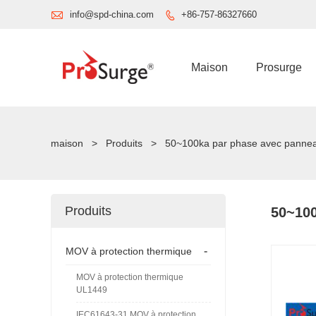

info@spd-china.com
+86-757-86327660

Maison
Prosurge
maison
>
Produits
>
50~100ka par phase avec panneau
Produits
50~100
-
MOV à protection thermique
MOV à protection thermique
UL1449
IEC61643-31 MOV à protection